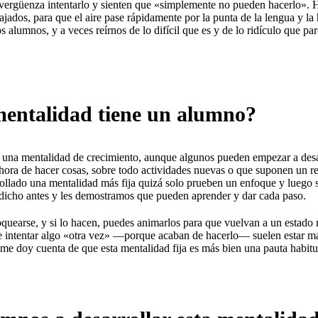
vergüenza intentarlo y sienten que «simplemente no pueden hacerlo». 
lajados, para que el aire pase rápidamente por la punta de la lengua y 
 alumnos, y a veces reírnos de lo difícil que es y de lo ridículo que par
mentalidad tiene un alumno?
n una mentalidad de crecimiento, aunque algunos pueden empezar a desa
la hora de hacer cosas, sobre todo actividades nuevas o que suponen un 
llado una mentalidad más fija quizá solo prueben un enfoque y luego se
dicho antes y les demostramos que pueden aprender y dar cada paso.
earse, y si lo hacen, puedes animarlos para que vuelvan a un estado m
e intentar algo «otra vez» —porque acaban de hacerlo— suelen estar más
s, me doy cuenta de que esta mentalidad fija es más bien una pauta habi