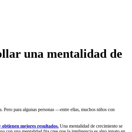
llar una mentalidad de
ra. Pero para algunas personas —entre ellas, muchos niños con
 obtienen mejores resultados.
Una mentalidad de crecimiento se
 con una mentalidad fija cree que la inteligencia es algo innato en