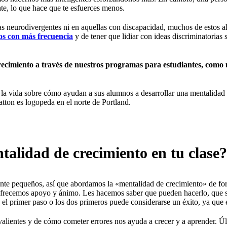
te, lo que hace que te esfuerces menos.
as neurodivergentes ni en aquellas con discapacidad, muchos de estos 
os con más frecuencia
y de tener que lidiar con ideas discriminatorias
cimiento a través de nuestros programas para estudiantes, como 
a vida sobre cómo ayudan a sus alumnos a desarrollar una mentalidad d
tton es logopeda en el norte de Portland.
alidad de crecimiento en tu clase?
ante pequeños, así que abordamos la «mentalidad de crecimiento» de for
les ofrecemos apoyo y ánimo. Les hacemos saber que pueden hacerlo, que s
el primer paso o los dos primeros puede considerarse un éxito, ya que 
alientes y de cómo cometer errores nos ayuda a crecer y a aprender. Úl