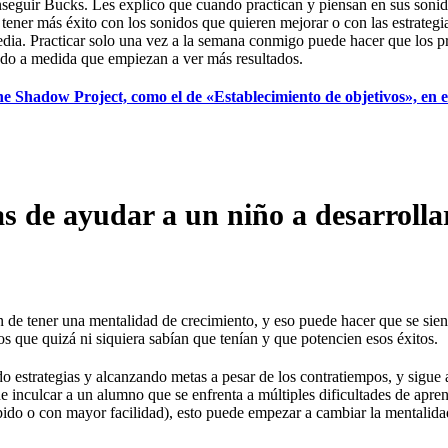
seguir Bucks. Les explico que cuando practican y piensan en sus sonid
a tener más éxito con los sonidos que quieren mejorar o con las estrategi
edia. Practicar solo una vez a la semana conmigo puede hacer que los p
odo a medida que empiezan a ver más resultados.
e Shadow Project, como el de «Establecimiento de objetivos», en e
as de ayudar a un niño a desarrolla
de tener una mentalidad de crecimiento, y eso puede hacer que se sient
 que quizá ni siquiera sabían que tenían y que potencien esos éxitos.
estrategias y alcanzando metas a pesar de los contratiempos, y sigue 
e inculcar a un alumno que se enfrenta a múltiples dificultades de apren
pido o con mayor facilidad), esto puede empezar a cambiar la mentalida