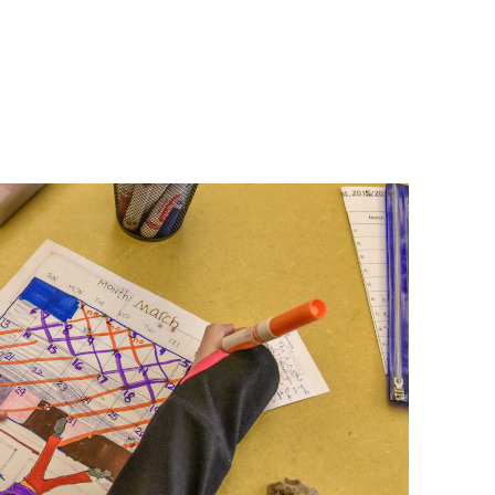
d (DEIA)
About
Get Involved
DONATE N