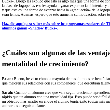
Bucks». Luego les explico que esto es algo más que una forma de con
la clase de logopedia, eso les ayuda a ganar experiencia al intentar y 
y que esta es una forma de avanzar hacia la «graduación» de la logop
sean lentos. Además, espero que esto aumente su motivación, sobre t
Haz clic aquí para saber más sobre los programas escolares de Th
alumnos ganan «Shadow Bucks».
¿
Cuáles son
algunas de las ventaj
mentalidad de crecimiento
?
Brian:
Bueno, he visto cómo la mayoría de mis alumnos se benefician 
que mejoren sus relaciones con sus compañeros, que descubran talentos
Sarah:
Cuando un alumno cree que va a seguir creciendo, aprendiendo 
rápido que un alumno con una mentalidad fija. Esto puede ser difícil d
un objetivo más amplio en el que el alumno tenga éxito (quizá más rá
animarnos a seguir adelante.