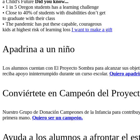
a Child's Future
Did you know...
• 1 in 5 Oregon students has a learning challenge
• Close to 40% of students with disabilities don’t get
to graduate with their class
• The pandemic has put these capable, courageous
kids at highest risk of learning loss
I want to make a gift
Apadrina a un niño
Los alumnos cuentan con El Proyecto Sombra para alcanzar sus objetiv
reciba apoyo ininterrumpido durante un curso escolar.
Quiero apadri
Conviértete en Campeón del Proyec
Nuestro Grupo de Donación Campeones de la Infancia para contribuyen
primera mano.
Quiero ser un campeón.
Ayuda a los alumnos a afrontar el es