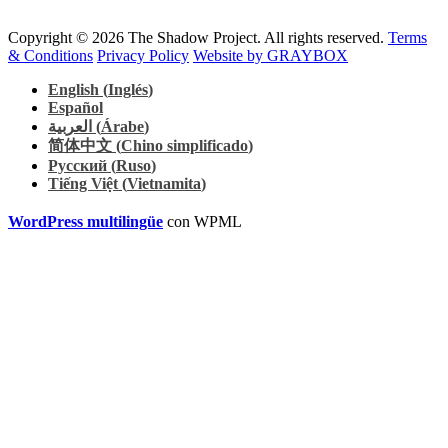
Copyright © 2026 The Shadow Project. All rights reserved.
Terms
& Conditions
Privacy Policy
Website by GRAYBOX
English
(
Inglés
)
Español
العربية
(
Árabe
)
简体中文
(
Chino simplificado
)
Русский
(
Ruso
)
Tiếng Việt
(
Vietnamita
)
WordPress multilingüe
con WPML