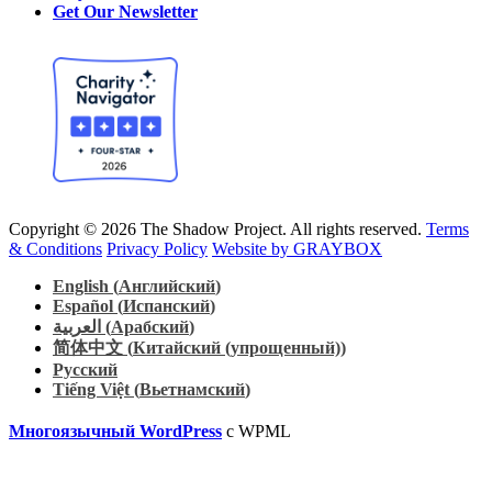
Get Our Newsletter
Copyright © 2026 The Shadow Project. All rights reserved.
Terms
& Conditions
Privacy Policy
Website by GRAYBOX
English
(
Английский
)
Español
(
Испанский
)
العربية
(
Арабский
)
简体中文
(
Китайский (упрощенный)
)
Русский
Tiếng Việt
(
Вьетнамский
)
Многоязычный WordPress
с WPML