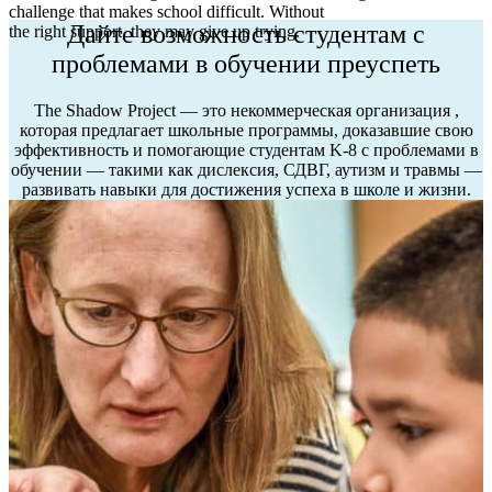
challenge that makes school difficult. Without
Дайте возможность студентам с
the right support, they may give up trying.
проблемами в обучении преуспеть
The Shadow Project — это некоммерческая организация
,
которая предлагает школьные программы, доказавшие свою
эффективность и помогающие студентам K-8 с проблемами в
обучении — такими как дислексия, СДВГ, аутизм и травмы —
развивать навыки для достижения успеха в школе и жизни.