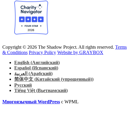
Copyright © 2026 The Shadow Project. All rights reserved.
Terms
& Conditions
Privacy Policy
Website by GRAYBOX
English
(
Английский
)
Español
(
Испанский
)
العربية
(
Арабский
)
简体中文
(
Китайский (упрощенный)
)
Русский
Tiếng Việt
(
Вьетнамский
)
Многоязычный WordPress
с WPML