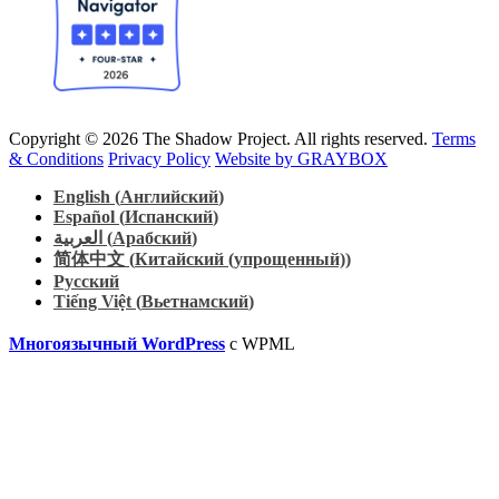
Copyright © 2026 The Shadow Project. All rights reserved.
Terms
& Conditions
Privacy Policy
Website by GRAYBOX
English
(
Английский
)
Español
(
Испанский
)
العربية
(
Арабский
)
简体中文
(
Китайский (упрощенный)
)
Русский
Tiếng Việt
(
Вьетнамский
)
Многоязычный WordPress
с WPML